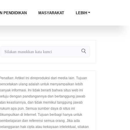
N PENDIDIKAN
MASYARAKAT
LEBIH
Penafian: Artikel ini direproduksi dari media lain. Tujuan
pencetakan ulang adalah untuk menyampaikan lebih
banyak informasi. Ini tidak berarti bahwa situs web ini
setuju dengan pandangannya dan bertanggung jawab
atas keasliannya, dan tidak memikul tanggung jawab
hukum apa pun. Semua sumber daya di situs ini
dikumpulkan di Internet. Tujuan berbagi hanya untuk
pembelajaran dan referensi semua orang. Jika ada
pelanggaran hak cipta atau kekayaan intelektual, silakan