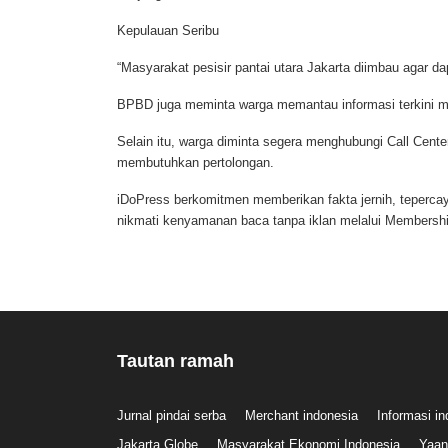
Kepulauan Seribu
“Masyarakat pesisir pantai utara Jakarta diimbau agar d
BPBD juga meminta warga memantau informasi terkini me
Selain itu, warga diminta segera menghubungi Call Cent
membutuhkan pertolongan.
iDoPress berkomitmen memberikan fakta jernih, tepercay
nikmati kenyamanan baca tanpa iklan melalui Membersh
Tautan ramah
Jurnal pindai serba
Merchant indonesia
Informasi i
Jakarta Globe
Masyarakat Ekonomi Indonesia
Yaan