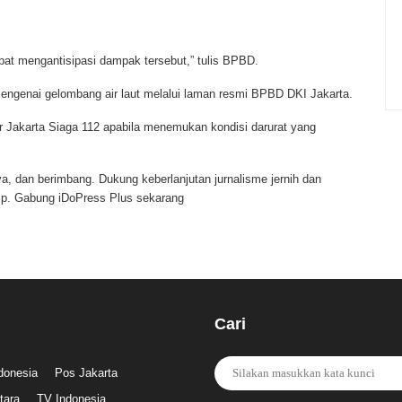
apat mengantisipasi dampak tersebut,” tulis BPBD.
ngenai gelombang air laut melalui laman resmi BPBD DKI Jakarta.
er Jakarta Siaga 112 apabila menemukan kondisi darurat yang
a, dan berimbang. Dukung keberlanjutan jurnalisme jernih dan
ip.
Gabung iDoPress Plus sekarang
Cari
ndonesia
Pos Jakarta
tara
TV Indonesia