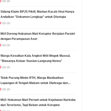
08-06
Sidang Klaim BPJS Fiktif, Mantan Kacab Akui Hanya
Andalkan "Dokumen Lengkap" untuk Disetujui
08-06
MUI Dorong Hukuman Mati Koruptor Berjalan Paralel
dengan Perampasan Aset
08-06
Warga Kesulitan Kala Angkot M44 Mogok Massal,
"Biasanya Keluar Stasiun Langsung Nemu"
08-06
Teluk Pucung Minim RTH, Warga Manfaatkan
Lapangan di Tengah Makam untuk Olahraga dan
Kumpul
08-06
MUI: Hukuman Mati Pernah untuk Kejahatan Narkoba
dan Terorisme, Tapi Belum untuk Koruptor