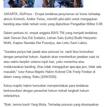
JAKARTA, iDoPress
- Empat terdakwa penyiraman air keras terhadap
aktivis KontraS, Andrie Yunus, memilih pikir-pikir untuk mengajukan
banding atau tidak terkait vonis yang dijatuhkan Pengadilan Militer II-08.
Dalam perkara ini, empat anggota BAIS TNI yang menjadi terdakwa
ialah Sersan Dua Edi Sudarko, Letnan Satu (Lettu) Budhi Hariyanto
Widhi, Kapten Nandala Dwi Prasetya, dan Lettu Sami Lakka.
"Saudara punya hak jawab atas putusan ini, nanti bisa konsultasi
dengan penasihat hukum. Apakah akan memberikan jawaban saat ini
atau waktu berpikir selama tujuh hari, yaitu menerima atau
melaksanakan banding. Atau tidak mengajukan apa-apa pun, tidak ada
masalah," tutur Ketua Majelis Hakim Kolonel Chk Fredy Ferdian di
dalam ruang sidang, Rabu (10/6/2026).
Ketua majelis hakim kemudian mempersilakan para terdakwa
berkonsultasi dengan penasihat hukum terkait langkah hukum
selanjutnya.
"Baik, terima kasih Yang Mulia. Terhadap putusan yang disampaikan